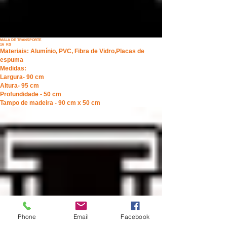
MALA DE TRANSPORTE
16 KG
Materiais:
Alumínio, PVC, Fibra de Vidro,Placas de
espuma
Medidas:
Largura- 90 cm
Altura- 95 cm
Profundidade - 50 cm
Tampo de madeira - 90 cm x 50 cm
Phone
Email
Facebook