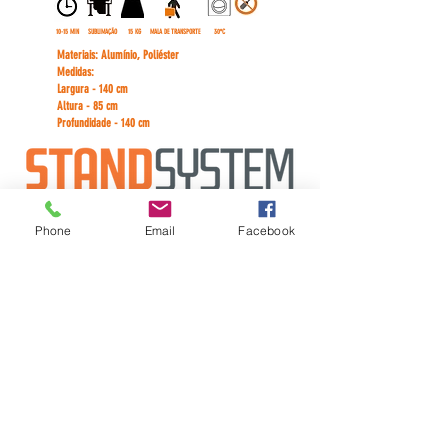
10-15 MIN
SUBLIMAÇÃO
15 KG
MALA DE TRANSPORTE
30ºC
Materiais:
Alumínio, Poliéster
Medidas:
Largura - 140 cm
Altura - 85 cm
Profundidade - 140 cm
Phone
Email
Facebook
politica de Privacidade
Copyright © Stand System - Todos os Direitos Reservados - StandSys Lda 2023
INFORMAÇÃO LEGAL