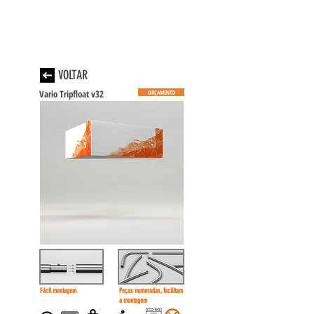
VOLTAR
Vario Tripfloat v32
ORÇAMENTO
Fácil montagem
Peças numeradas, facilitam
a montagem