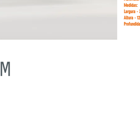
Medidas:
Largura -
Altura - 1
Profundid
s, eventos, feiras, congressos e promoções.
FALE 
eiras com elevada mancha de comunicação, balcões, estruturas
nde dimensão.
Telm.: +3
uem-se pelo peso reduzido, rapidez na montagem e na fácil e
Telm.: +3
 transporte graças ao sistema modular das peças.
E-mail: 
E-mail:
ge