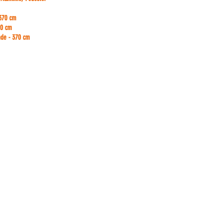
 370 cm
20 cm
ade - 370 cm
CONNOSCO
51 916895021 - chamada para rede móvel nacional.
51 934721758 - chamada para rede móvel nacional.
pauloalmeida
@standsys.pt
ral@standsys.pt