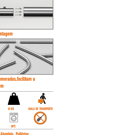
ontagem
meradas,facilitam a
em
15 KG
MALA DE TRANSPORTE
30ºC
:
Alumínio, Poliéster