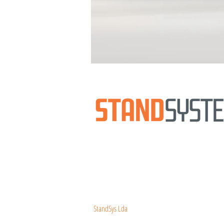
Uma nova
mentalidade
de soluções para exposiçõe
Uma vasta oferta de tendas, chapéus de sol, cad
modulares, mobiliário e stands de pequena e gra
As nossas estruturas,
ímpares
no mercado, disting
intuitiva instalação, bem como pela facilidade de
A diferença conquista-se. Defina a sua.
NOVA GERAÇÃO DE ESTRUTURAS
StandSys Lda