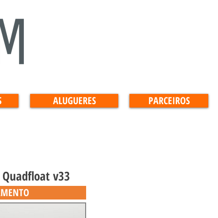
S
ALUGUERES
PARCEIROS
 Quadfloat v33
AMENTO