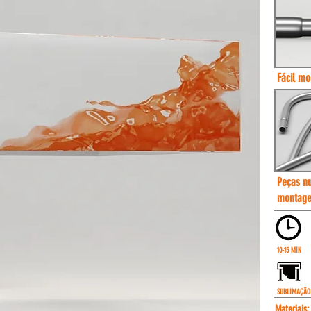
Fácil m
Peças nu
montag
10-15 MIN
SUBLIMAÇÃO
Materiais