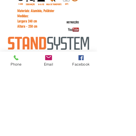
5 MIN
30ºC
SUBLIMAÇÃO
14-16 KG
MALA DE TRANSPORTE
Materiais:
Alumínio, Poliéster
Medidas:
Largura 240 cm
INSTRUCÇÕES
Altura - 230 cm
Phone
Email
Facebook
politica de Privacidade
Copyright © Stand System - Todos os Direitos Reservados - StandSys Lda 2023
INFORMAÇÃO LEGAL
Em caso de litigio o consumidor pode recorrer a uma