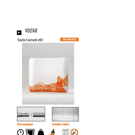
VOLTAR
Vario Curved v03
ORÇAMENTO
Fácil montagem
Estrutura Estável