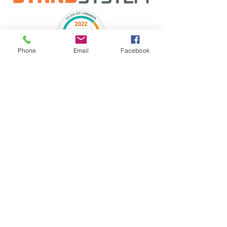
Phone
Email
Facebook
politica de Privacidade
Copyright © Stand System - Todos os Direitos Reservados - StandSys Lda 2023
INFORMAÇÃO LEGAL
Em caso de litigio o consumidor pode recorrer a uma
entidade de resolução alternativa de litígios de
consumo: Faculdade de Direito da Universidade Nova
de Lisboa
Campus de Campolide, 1099-032 Lisboa, Tel.: 213 847
484 – das 15.00h às 17.00h / 91 922 55 40, Fax:213
845 201, E-mail: cniacc@fd.unl.pt,
Web: