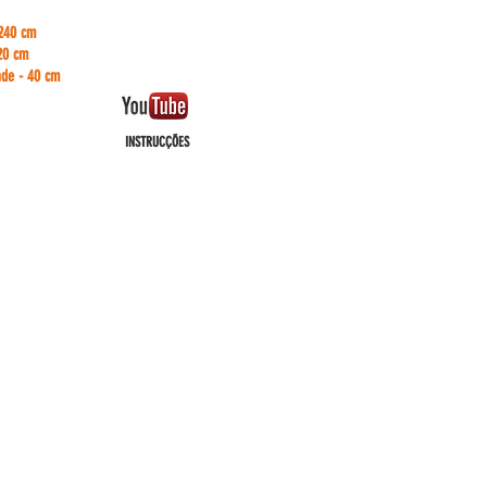
 240 cm
20 cm
ade - 40 cm
INSTRUCÇÕES
CONNOSCO
51 916895021 - chamada para rede móvel nacional.
51 934721758 - chamada para rede móvel nacional.
pauloalmeida
@standsys.pt
ral@standsys.pt