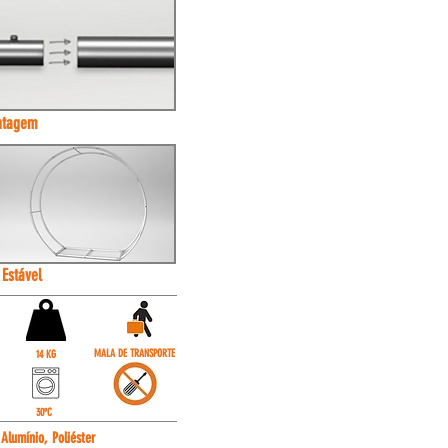
ntagem
 Estável
MALA DE TRANSPORTE
14 KG
30ºC
:
Alumínio, Poliéster