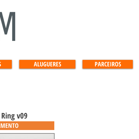
S
ALUGUERES
PARCEIROS
 Ring v09
AMENTO