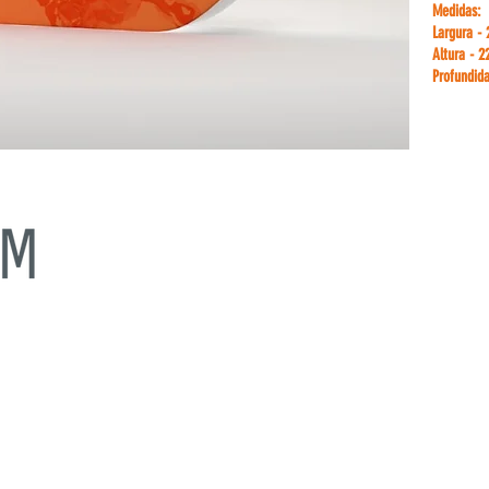
Medidas:
Largura -
Altura - 2
Profundid
s, eventos, feiras, congressos e promoções.
FALE 
eiras com elevada mancha de comunicação, balcões, estruturas
nde dimensão.
Telm.: +3
uem-se pelo peso reduzido, rapidez na montagem e na fácil e
Telm.: +3
 transporte graças ao sistema modular das peças.
E-mail: 
E-mail:
ge