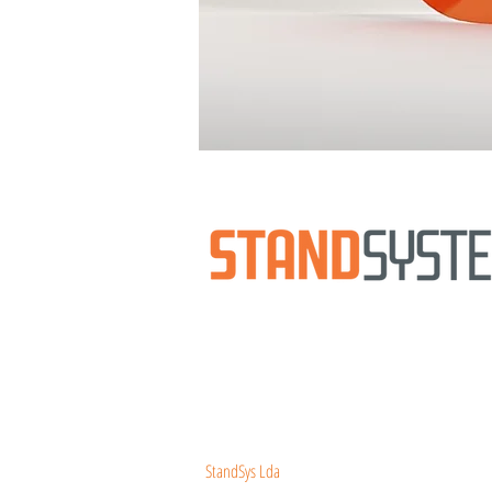
Uma nova
mentalidade
de soluções para exposiçõe
Uma vasta oferta de tendas, chapéus de sol, cad
modulares, mobiliário e stands de pequena e gra
As nossas estruturas,
ímpares
no mercado, disting
intuitiva instalação, bem como pela facilidade de
A diferença conquista-se. Defina a sua.
NOVA GERAÇÃO DE ESTRUTURAS
StandSys Lda