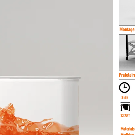
Montagem
Pratelei
3 MIN
SOLVENT
Materiais