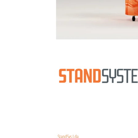
Uma nova
mentalidade
de soluções para exposiçõe
Uma vasta oferta de tendas, chapéus de sol, cad
modulares, mobiliário e stands de pequena e gra
As nossas estruturas,
ímpares
no mercado, disting
intuitiva instalação, bem como pela facilidade de
A diferença conquista-se. Defina a sua.
NOVA GERAÇÃO DE ESTRUTURAS
StandSys Lda