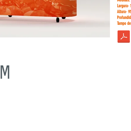
Medidas
Largura- 
Altura- 9
Profundi
Tampo de
s, eventos, feiras, congressos e promoções.
FALE 
eiras com elevada mancha de comunicação, balcões, estruturas
nde dimensão.
Telm.: +3
uem-se pelo peso reduzido, rapidez na montagem e na fácil e
Telm.: +3
 transporte graças ao sistema modular das peças.
E-mail: 
E-mail:
ge