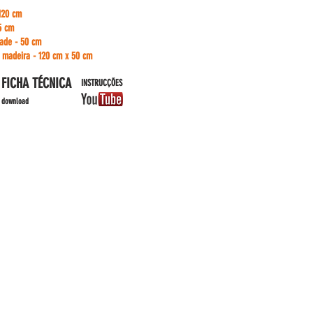
:
120 cm
5 cm
dade - 50 cm
 madeira - 120 cm x 50 cm
FICHA TÉCNICA
INSTRUCÇÕES
download
CONNOSCO
51 916895021 - chamada para rede móvel nacional.
51 934721758 - chamada para rede móvel nacional.
pauloalmeida
@standsys.pt
ral@standsys.pt