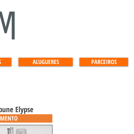
S
ALUGUERES
PARCEIROS
bune Elypse
AMENTO